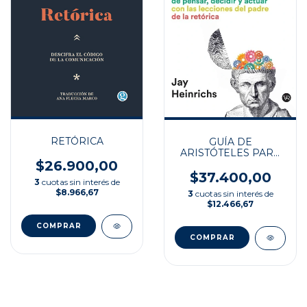
RETÓRICA
GUÍA DE
ARISTÓTELES PARA
LA
$26.900,00
AUTOPERSUASIÓN
$37.400,00
3
cuotas sin interés de
$8.966,67
3
cuotas sin interés de
$12.466,67