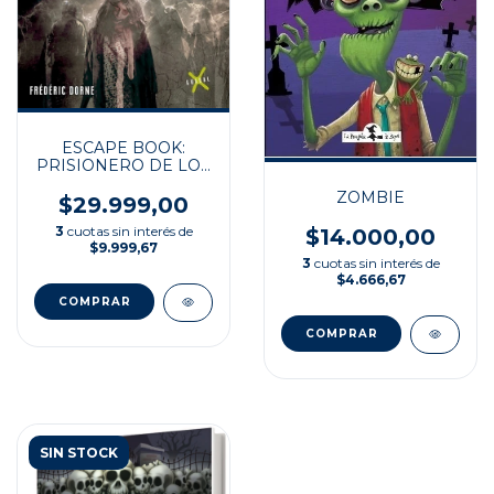
ESCAPE BOOK:
PRISIONERO DE LOS
ZOMBIS
ZOMBIE
$29.999,00
3
cuotas sin interés de
$14.000,00
$9.999,67
3
cuotas sin interés de
$4.666,67
SIN STOCK