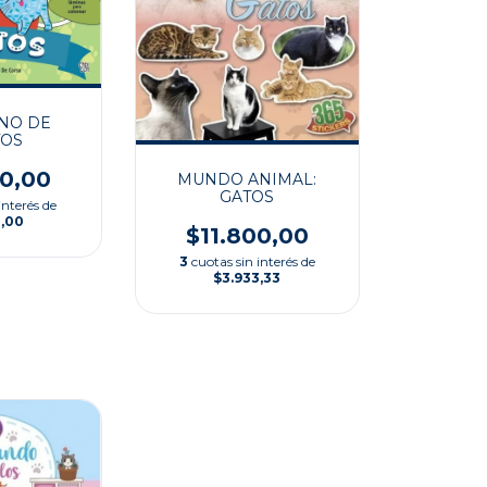
NO DE
TOS
00,00
MUNDO ANIMAL:
GATOS
interés de
0,00
$11.800,00
3
cuotas sin interés de
$3.933,33