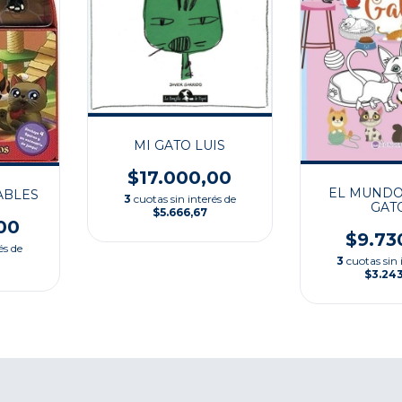
MI GATO LUIS
$17.000,00
EL MUNDO
ABLES
3
cuotas sin interés de
GAT
$5.666,67
00
$9.73
és de
3
cuotas sin 
$3.24