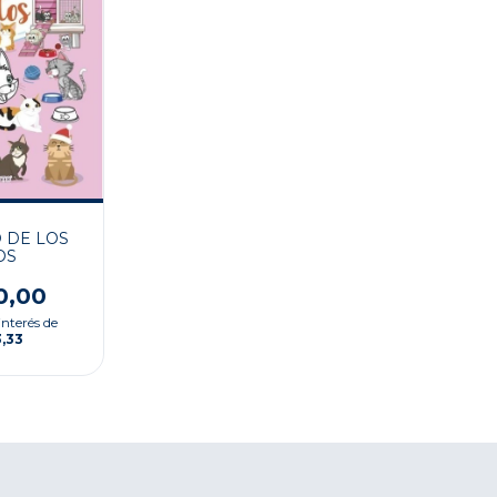
 DE LOS
OS
0,00
interés de
3,33