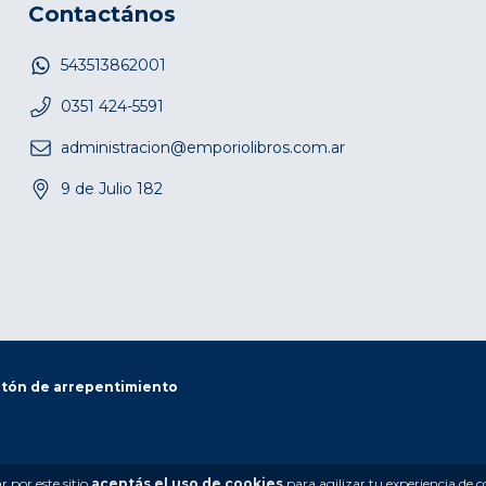
Contactános
543513862001
0351 424-5591
administracion@emporiolibros.com.ar
9 de Julio 182
tón de arrepentimiento
 por este sitio
aceptás el uso de cookies
para agilizar tu experiencia de 