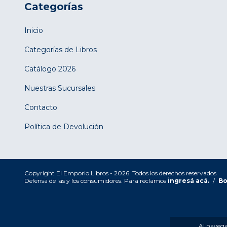
Categorías
Inicio
Categorías de Libros
Catálogo 2026
Nuestras Sucursales
Contacto
Política de Devolución
Copyright El Emporio Libros - 2026. Todos los derechos reservados.
Defensa de las y los consumidores. Para reclamos
ingresá acá.
/
Bo
Al navegar