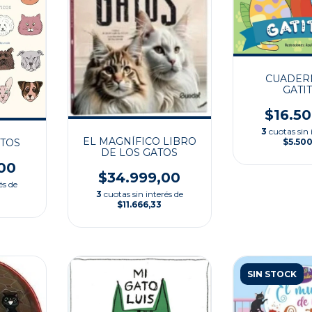
CUADER
GATI
$16.5
3
cuotas sin 
EL MAGNÍFICO LIBRO
$5.50
ATOS
DE LOS GATOS
00
$34.999,00
és de
3
cuotas sin interés de
$11.666,33
SIN STOCK