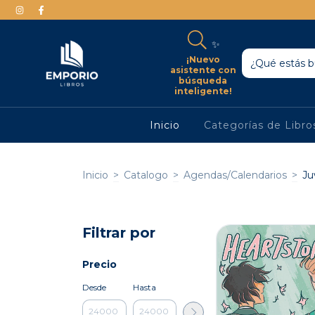
✨
¡Nuevo
asistente con
búsqueda
inteligente!
Inicio
Categorías de Libr
Inicio
>
Catalogo
>
Agendas/Calendarios
>
Ju
Filtrar por
Precio
Desde
Hasta