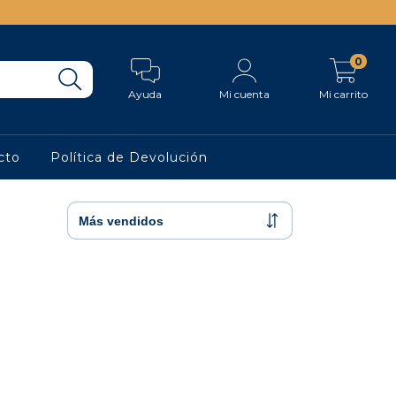
0
Ayuda
Mi cuenta
Mi carrito
cto
Política de Devolución