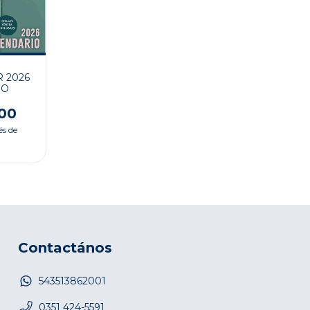
 2026
IO
00
és de
Contactános
543513862001
0351 424-5591