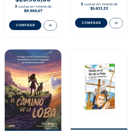
3
cuotas sin interés de
3
cuotas sin interés de
$5.633,33
$8.966,67