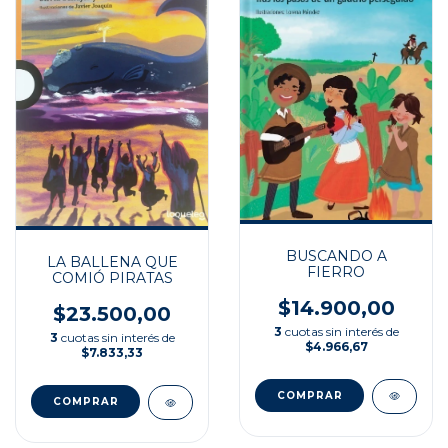
BUSCANDO A
LA BALLENA QUE
FIERRO
COMIÓ PIRATAS
$14.900,00
$23.500,00
3
cuotas sin interés de
3
cuotas sin interés de
$4.966,67
$7.833,33