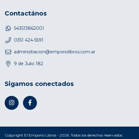
Contactános
543513862001
0351 424-5591
administracion@emporiolibros.com.ar
9 de Julio 182
Sigamos conectados
Copyright El Emporio Libros - 2026. Todos los derechos reservados.