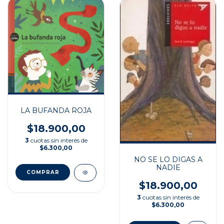
LA BUFANDA ROJA
$18.900,00
3
cuotas sin interés de
$6.300,00
NO SE LO DIGAS A
NADIE
$18.900,00
3
cuotas sin interés de
$6.300,00