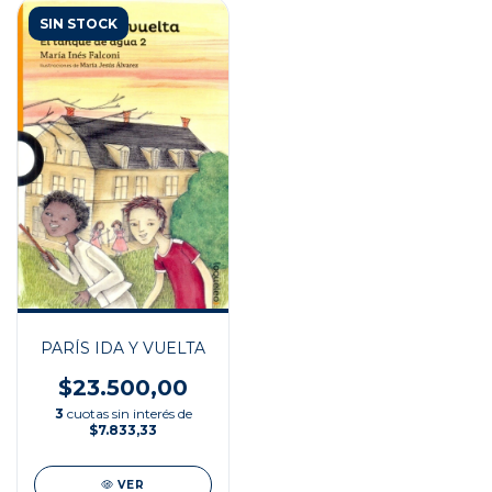
SIN STOCK
PARÍS IDA Y VUELTA
$23.500,00
3
cuotas sin interés de
$7.833,33
VER