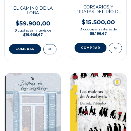
CORSARIOS Y
EL CAMINO DE LA
PIRATAS DEL RÍO DE
LOBA
LA PLATA
$15.500,00
$59.900,00
3
cuotas sin interés de
3
cuotas sin interés de
$5.166,67
$19.966,67