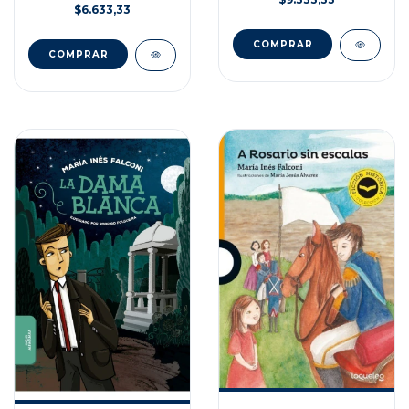
$6.633,33