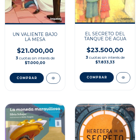
EL SECRETO DEL
UN VALIENTE BAJO
TANQUE DE AGUA
LA MESA
$23.500,00
$21.000,00
3
cuotas sin interés de
3
cuotas sin interés de
$7.833,33
$7.000,00