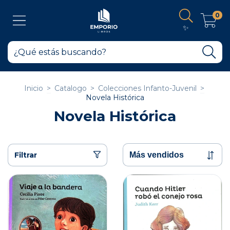
0
✨
Inicio
>
Catalogo
>
Colecciones Infanto-Juvenil
>
Novela Histórica
Novela Histórica
Filtrar