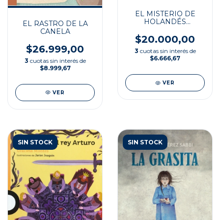
EL MISTERIO DE
HOLANDÉS
EL RASTRO DE LA
ERRANTE
CANELA
$20.000,00
$26.999,00
3
cuotas sin interés de
$6.666,67
3
cuotas sin interés de
$8.999,67
VER
VER
SIN STOCK
SIN STOCK