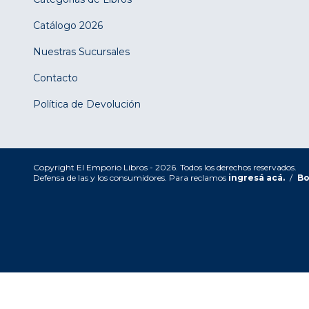
Catálogo 2026
Nuestras Sucursales
Contacto
Política de Devolución
Copyright El Emporio Libros - 2026. Todos los derechos reservados.
Defensa de las y los consumidores. Para reclamos
ingresá acá.
/
Bo