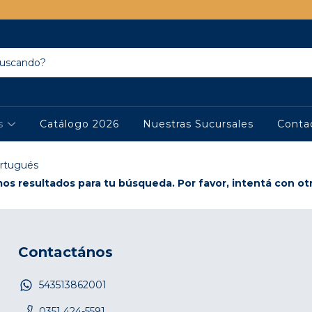
os
Catálogo 2026
Nuestras Sucursales
Conta
rtugués
s resultados para tu búsqueda. Por favor, intentá con otro
Contactános
543513862001
0351 424-5591