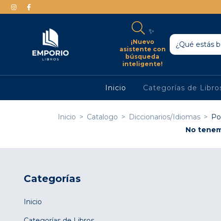
✨
¡Nuevo
asistente con
búsqueda
inteligente!
Inicio
Categorías de Libr
Inicio
>
Catalogo
>
Diccionarios/Idiomas
>
Po
No tenemo
Categorías
Inicio
Categorías de Libros