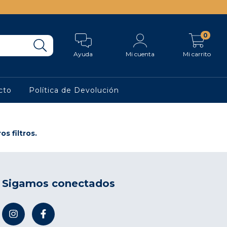
0
Ayuda
Mi cuenta
Mi carrito
cto
Política de Devolución
s filtros.
Sigamos conectados