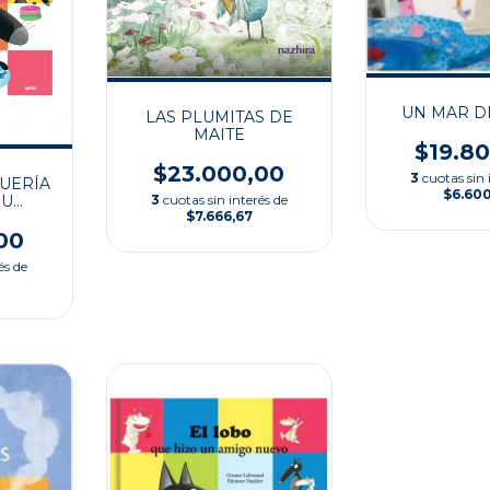
UN MAR D
LAS PLUMITAS DE
MAITE
$19.8
$23.000,00
3
cuotas sin 
UERÍA
$6.60
SU
3
cuotas sin interés de
$7.666,67
OS
00
és de