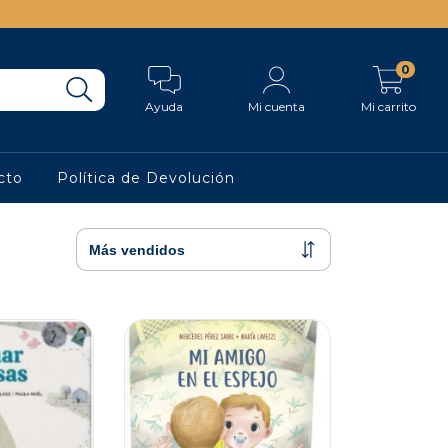
0
Ayuda
Mi cuenta
Mi carrito
cto
Política de Devolución