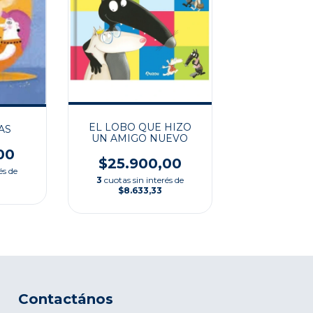
EL LOBO QUE HIZO
AS
UN AMIGO NUEVO
00
$25.900,00
és de
3
cuotas sin interés de
$8.633,33
Contactános