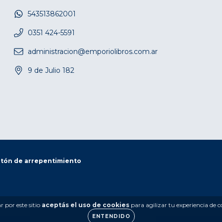
543513862001
0351 424-5591
administracion@emporiolibros.com.ar
9 de Julio 182
tón de arrepentimiento
 por este sitio
aceptás el uso de cookies
para agilizar tu experiencia de 
ENTENDIDO