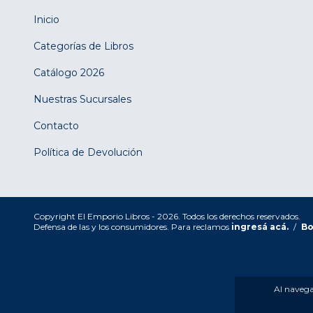
Inicio
Categorías de Libros
Catálogo 2026
Nuestras Sucursales
Contacto
Política de Devolución
Copyright El Emporio Libros - 2026. Todos los derechos reservados.
Defensa de las y los consumidores. Para reclamos
ingresá acá.
/
Bo
Al navegar