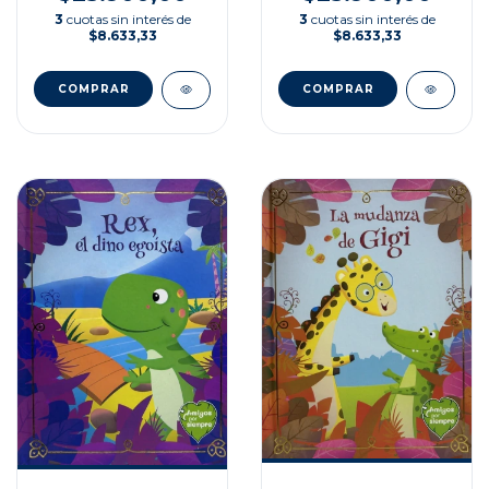
3
cuotas sin interés de
3
cuotas sin interés de
$8.633,33
$8.633,33