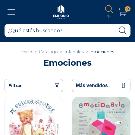
0
✨
Inicio
>
Catalogo
>
Infantiles
>
Emociones
Emociones
Filtrar