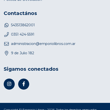
Contactános
543513862001
0351 424-5591
administracion@emporiolibros.com.ar
9 de Julio 182
Sigamos conectados
Copyright El Emporio Libros - 2026. Todos los derechos reservados.