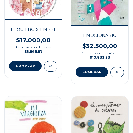
TE QUIERO SIEMPRE
EMOCIONARIO
$17.000,00
$32.500,00
3
cuotas sin interés de
$5.666,67
3
cuotas sin interés de
$10.833,33