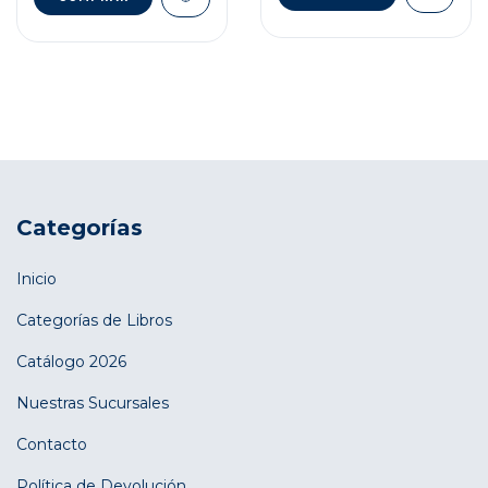
Categorías
Inicio
Categorías de Libros
Catálogo 2026
Nuestras Sucursales
Contacto
Política de Devolución