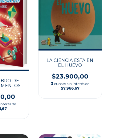
LA CIENCIA ESTA EN
EL HUEVO
$23.900,00
IBRO DE
3
cuotas sin interés de
IMENTOS
$7.966,67
Y EL AIRE
00,00
interés de
6,67