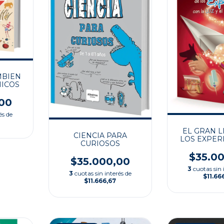
MBIEN
HICOS
00
és de
EL GRAN L
CIENCIA PARA
LOS EXPER
CURIOSOS
CON LA LUZ 
$35.0
$35.000,00
3
cuotas sin 
3
cuotas sin interés de
$11.66
$11.666,67