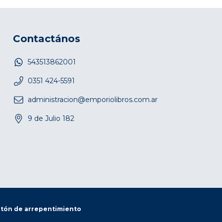
Contactános
543513862001
0351 424-5591
administracion@emporiolibros.com.ar
9 de Julio 182
tón de arrepentimiento