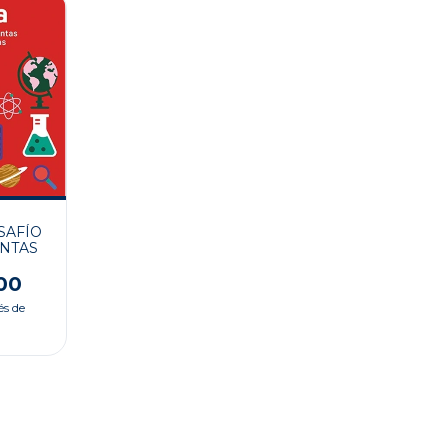
ESAFÍO
UNTAS
00
és de