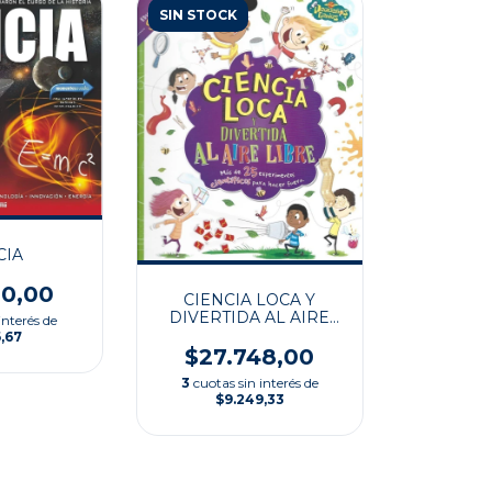
SIN STOCK
CIA
00,00
CIENCIA LOCA Y
DIVERTIDA AL AIRE
interés de
LIBRE
,67
$27.748,00
3
cuotas sin interés de
$9.249,33