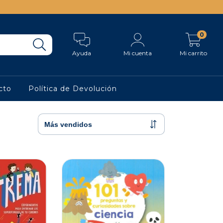
0
Ayuda
Mi cuenta
Mi carrito
cto
Política de Devolución