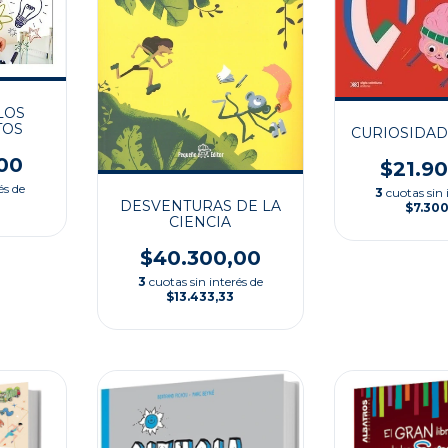
LOS
TOS
CURIOSIDAD
00
$21.9
és de
3
cuotas sin 
DESVENTURAS DE LA
$7.30
CIENCIA
$40.300,00
3
cuotas sin interés de
$13.433,33