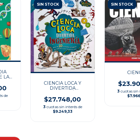
SIN STOCK
SIN STOCK
DIA
CIEN
E LA
$23.9
CIENCIA LOCA Y
00
DIVERTIDA
3
cuotas sin 
INGENIERÍA
és de
$7.966
$27.748,00
3
cuotas sin interés de
$9.249,33