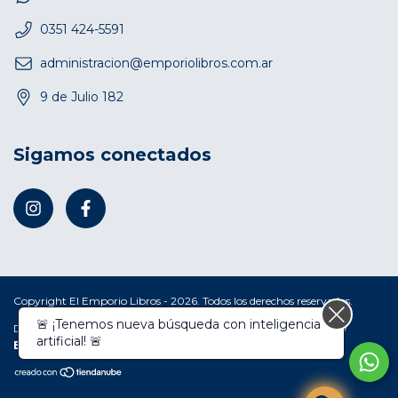
0351 424-5591
administracion@emporiolibros.com.ar
9 de Julio 182
Sigamos conectados
Copyright El Emporio Libros - 2026. Todos los derechos reservados.
🚨 ¡Tenemos nueva búsqueda con inteligencia
Defensa de las y los consumidores. Para reclamos
ingresá acá.
/
artificial! 🚨
Botón de arrepentimiento