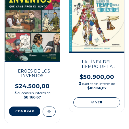
LA LÍNEA DEL
TIEMPO DE LA
HÉROES DE LOS
CIENCIA
INVENTOS
$50.900,00
3
cuotas sin interés de
$24.500,00
$16.966,67
3
cuotas sin interés de
$8.166,67
VER