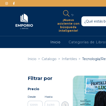
✨
¡Nuevo
asistente con
búsqueda
inteligente!
Inicio
Categorías de Libr
Inicio
>
Catalogo
>
Infantiles
>
Tecnología/Re
Filtrar por
Precio
Desde
Hasta