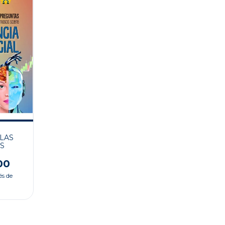
 LAS
S
00
és de