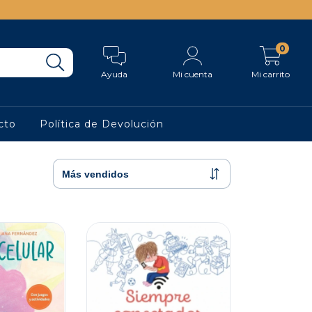
0
Ayuda
Mi cuenta
Mi carrito
cto
Política de Devolución