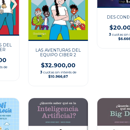
DES·CONE
$20.0
3
cuotas sin 
$6.66
S DEL
BER
LAS AVENTURAS DEL
EQUIPO CIBER 2
00
$32.900,00
és de
3
cuotas sin interés de
$10.966,67