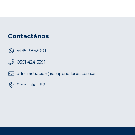
Contactános
543513862001
0351 424-5591
administracion@emporiolibros.com.ar
9 de Julio 182