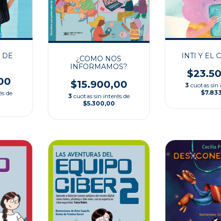
 DE
INTI Y EL
¿COMO NOS
INFORMAMOS?
$23.5
00
$15.900,00
3
cuotas sin 
$7.83
és de
3
cuotas sin interés de
$5.300,00