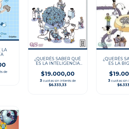
 LA
ÍA
¿QUERÉS SABER QUÉ
¿QUERÉS S
ES LA INTELIGENCIA
ES LA BI
00
ARTIFICIAL?
és de
$19.000,00
$19.0
3
cuotas sin interés de
3
cuotas sin 
$6.333,33
$6.33