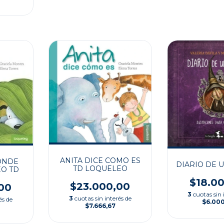
ANITA DICE COMO ES
ONDE
DIARIO DE 
TD LOQUELEO
EO TD
$18.0
$23.000,00
00
3
cuotas sin 
3
cuotas sin interés de
és de
$6.00
$7.666,67