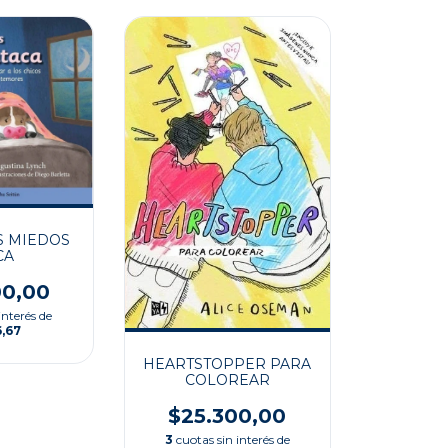
S MIEDOS
CA
00,00
interés de
6,67
HEARTSTOPPER PARA
COLOREAR
$25.300,00
3
cuotas sin interés de