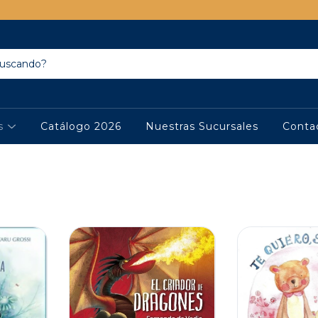
os
Catálogo 2026
Nuestras Sucursales
Conta