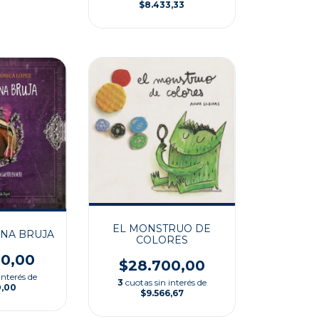
$8.433,33
EL MONSTRUO DE
UNA BRUJA
COLORES
00,00
$28.700,00
interés de
3
cuotas sin interés de
0,00
$9.566,67