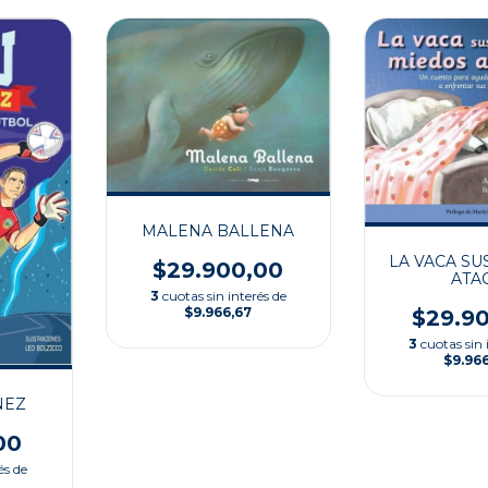
MALENA BALLENA
LA VACA SU
$29.900,00
ATA
3
cuotas sin interés de
$9.966,67
$29.9
3
cuotas sin 
$9.96
NEZ
00
és de