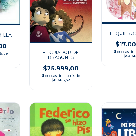
TE QUIERO
MILLA
$17.0
00
3
cuotas sin 
EL CRIADOR DE
és de
$5.666
DRAGONES
$25.999,00
3
cuotas sin interés de
$8.666,33