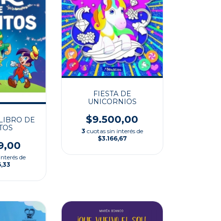
FIESTA DE
UNICORNIOS
$9.500,00
LIBRO DE
TOS
3
cuotas sin interés de
$3.166,67
9,00
interés de
6,33