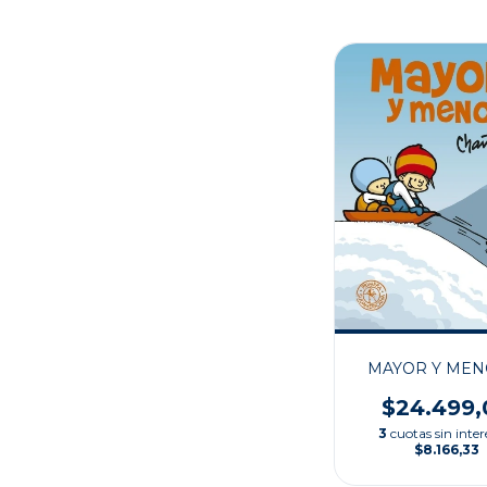
MAYOR Y MEN
$24.499,
3
cuotas sin inter
$8.166,33