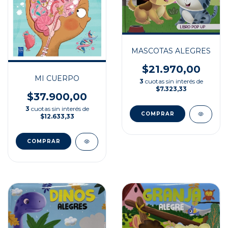
MASCOTAS ALEGRES
$21.970,00
MI CUERPO
3
cuotas sin interés de
$7.323,33
$37.900,00
3
cuotas sin interés de
$12.633,33