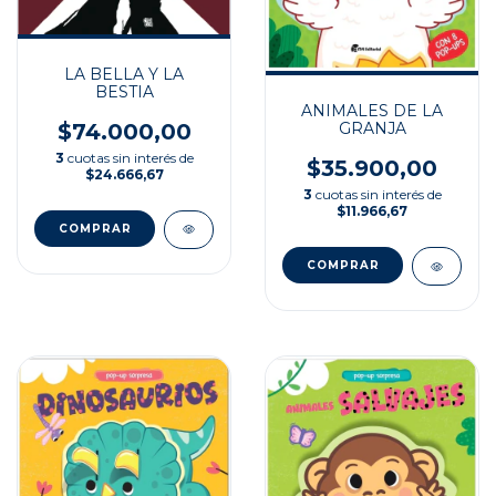
LA BELLA Y LA
BESTIA
ANIMALES DE LA
$74.000,00
GRANJA
3
cuotas sin interés de
$35.900,00
$24.666,67
3
cuotas sin interés de
$11.966,67