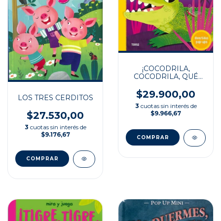
¡COCODRILA,
COCODRILA, QUÉ
PODEROSA
MORDIDA!
$29.900,00
LOS TRES CERDITOS
3
cuotas sin interés de
$9.966,67
$27.530,00
3
cuotas sin interés de
$9.176,67