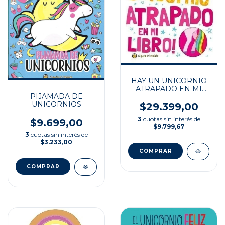
HAY UN UNICORNIO
ATRAPADO EN MI
PIJAMADA DE
LIBRO!
UNICORNIOS
$29.399,00
3
cuotas sin interés de
$9.699,00
$9.799,67
3
cuotas sin interés de
$3.233,00