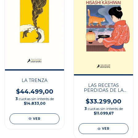
LA TRENZA
LAS RECETAS
PERDIDAS DE LA
$44.499,00
TABERNA
3
cuotas sin interés de
KAMOGAWA
$33.299,00
$14.833,00
3
cuotas sin interés de
$11.099,67
VER
VER