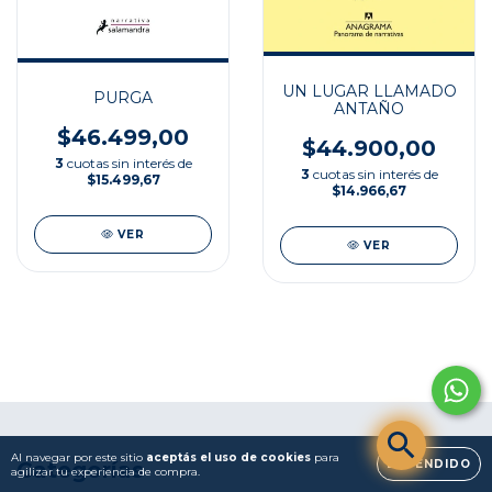
UN LUGAR LLAMADO
PURGA
ANTAÑO
$46.499,00
$44.900,00
3
cuotas sin interés de
3
cuotas sin interés de
$15.499,67
$14.966,67
VER
VER
Al navegar por este sitio
aceptás el uso de cookies
para
ENTENDIDO
Categorías
agilizar tu experiencia de compra.