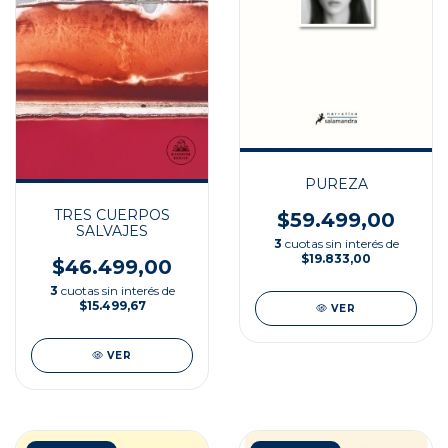
PUREZA
TRES CUERPOS
$59.499,00
SALVAJES
3
cuotas sin interés de
$19.833,00
$46.499,00
3
cuotas sin interés de
$15.499,67
VER
VER