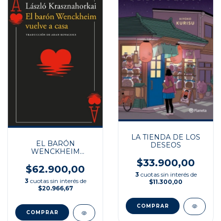
LA TIENDA DE LOS
EL BARÓN
DESEOS
WENCKHEIM
VUELVE A CASA
$33.900,00
$62.900,00
3
cuotas sin interés de
3
cuotas sin interés de
$11.300,00
$20.966,67