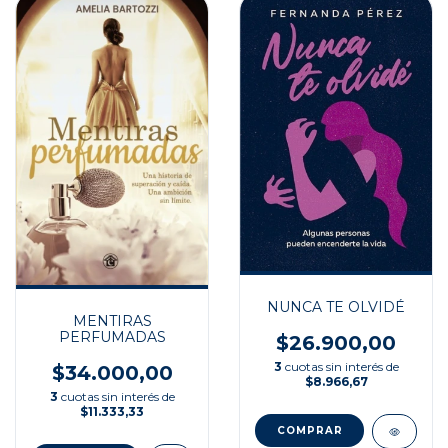
NUNCA TE OLVIDÉ
MENTIRAS
PERFUMADAS
$26.900,00
3
cuotas sin interés de
$34.000,00
$8.966,67
3
cuotas sin interés de
$11.333,33