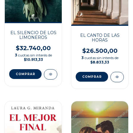
EL SILENCIO DE LOS
EL CANTO DE LAS
LIMONEROS
HORAS
$32.740,00
$26.500,00
3
cuotas sin interés de
3
cuotas sin interés de
$10.913,33
$8.833,33