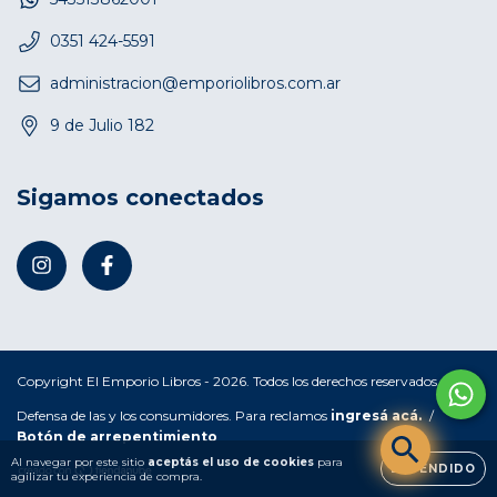
0351 424-5591
administracion@emporiolibros.com.ar
9 de Julio 182
Sigamos conectados
Copyright El Emporio Libros - 2026. Todos los derechos reservados.
Defensa de las y los consumidores. Para reclamos
ingresá acá.
/
Botón de arrepentimiento
Al navegar por este sitio
aceptás el uso de cookies
para
ENTENDIDO
agilizar tu experiencia de compra.