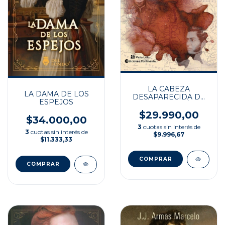
LA CABEZA
LA DAMA DE LOS
DESAPARECIDA DE
ESPEJOS
PANCHO RAMÍREZ
$29.990,00
$34.000,00
3
cuotas sin interés de
3
cuotas sin interés de
$9.996,67
$11.333,33