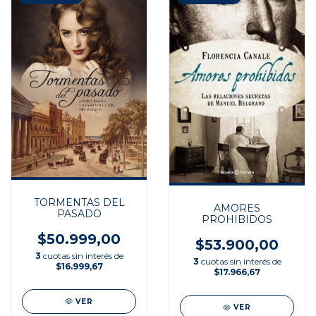
TORMENTAS DEL
AMORES
PASADO
PROHIBIDOS
$50.999,00
$53.900,00
3
cuotas sin interés de
3
cuotas sin interés de
$16.999,67
$17.966,67
VER
VER