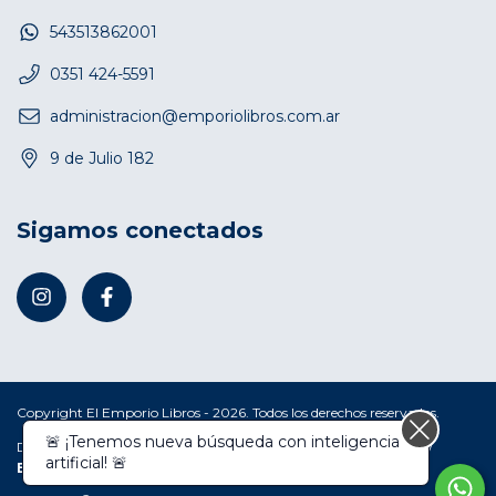
543513862001
0351 424-5591
administracion@emporiolibros.com.ar
9 de Julio 182
Sigamos conectados
Copyright El Emporio Libros - 2026. Todos los derechos reservados.
🚨 ¡Tenemos nueva búsqueda con inteligencia
Defensa de las y los consumidores. Para reclamos
ingresá acá.
/
artificial! 🚨
Botón de arrepentimiento