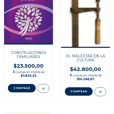
CONSTELACIONES
EL MALESTAR EN LA
FAMILIARES
CULTURA
$23.500,00
$42.800,00
3
cuotas sin interés de
3
cuotas sin interés de
$7.833,33
$14.266,67