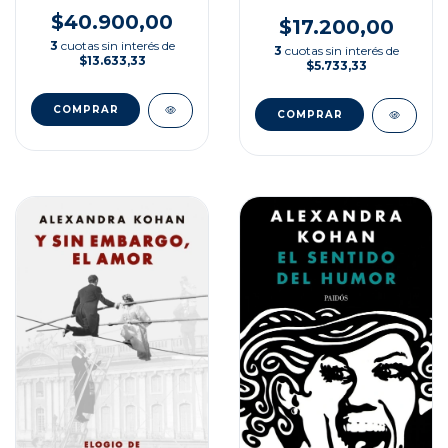
ATENCIÓN CON
$40.900,00
HIPERACTIVIDAD
$17.200,00
3
cuotas sin interés de
3
cuotas sin interés de
$13.633,33
$5.733,33