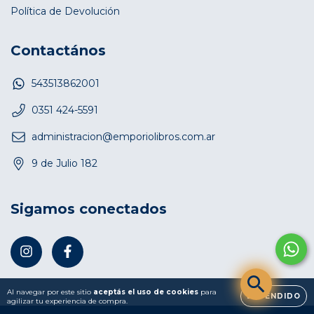
Política de Devolución
Contactános
543513862001
0351 424-5591
administracion@emporiolibros.com.ar
9 de Julio 182
Sigamos conectados
Al navegar por este sitio
aceptás el uso de cookies
para
ENTENDIDO
agilizar tu experiencia de compra.