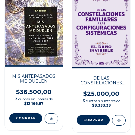
MIS ANTEPASADOS
DE LAS
ME DUELEN
CONSTELACIONES
FAMILIARES A LAS
$36.500,00
CONFIGURACIONES
$25.000,00
SISTEMÁTICAS
3
cuotas sin interés de
3
cuotas sin interés de
$12.166,67
$8.333,33