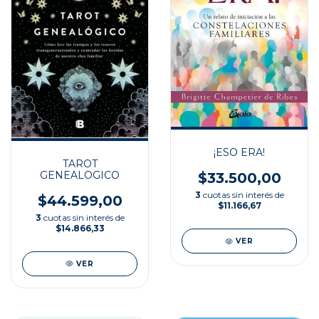
¡ESO ERA!
TAROT
GENEALOGICO
$33.500,00
3
cuotas sin interés de
$44.599,00
$11.166,67
3
cuotas sin interés de
$14.866,33
VER
VER