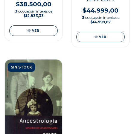
COMPRENSIONES
$38.500,00
DE HELLINGER Y
$44.999,00
3
cuotas sin interés de
HAMER
$12.833,33
3
cuotas sin interés de
$14.999,67
VER
VER
SIN STOCK