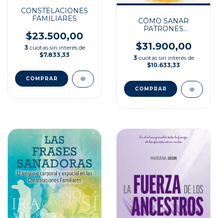
CONSTELACIONES
FAMILIARES
CÓMO SANAR
PATRONES
$23.500,00
FAMILIARES
ANCESTRALES
$31.900,00
3
cuotas sin interés de
$7.833,33
3
cuotas sin interés de
$10.633,33