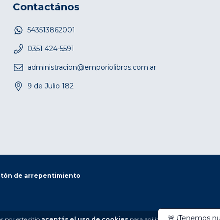
Contactános
543513862001
0351 424-5591
administracion@emporiolibros.com.ar
9 de Julio 182
tón de arrepentimiento
 por este sitio
aceptás el uso de cookies
para agilizar tu experiencia de 