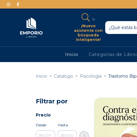
✨
¡Nuevo
asistente con
búsqueda
inteligente!
Inicio
Categorías de Libr
Inicio
>
Catalogo
>
Psicología
>
Trastorno Bip
Filtrar por
Precio
Desde
Hasta