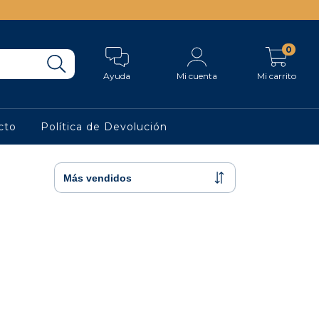
0
Ayuda
Mi cuenta
Mi carrito
cto
Política de Devolución