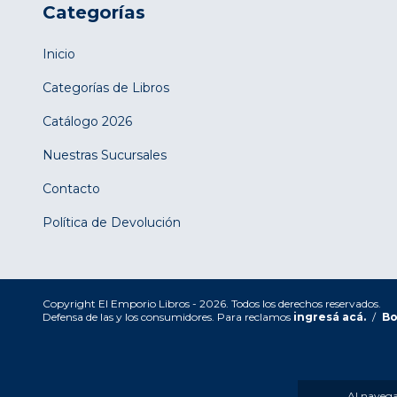
Categorías
Inicio
Categorías de Libros
Catálogo 2026
Nuestras Sucursales
Contacto
Política de Devolución
Copyright El Emporio Libros - 2026. Todos los derechos reservados.
Defensa de las y los consumidores. Para reclamos
ingresá acá.
/
Bo
Al navegar