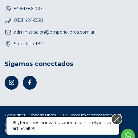
543513862001
0351 424-5591
administracion@emporiolibros.com.ar
9 de Julio 182
Sigamos conectados
Copyright El Emporio Libros - 2026. Todos los derechos reservados.
🚨 ¡Tenemos nueva búsqueda con inteligencia
Defensa de las y los consumidores. Para reclamos
ingresá acá.
/
artificial! 🚨
Botón de arrepentimiento