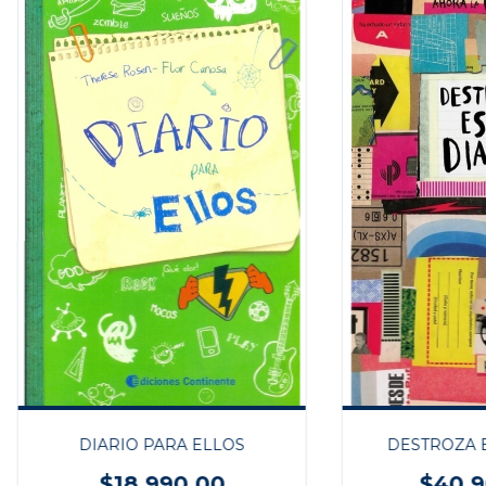
DIARIO PARA ELLOS
DESTROZA E
$18.990,00
$40.9