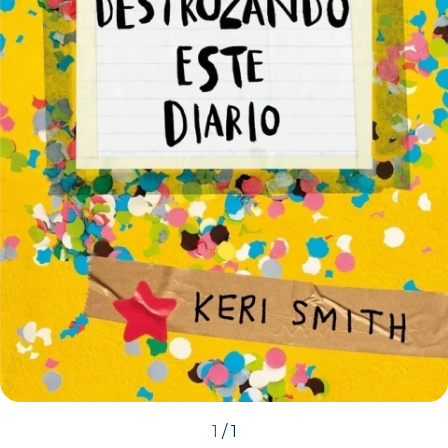
1
/
1