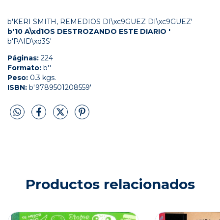
b'KERI SMITH, REMEDIOS DI\xc9GUEZ DI\xc9GUEZ'
b'10 A\xd1OS DESTROZANDO ESTE DIARIO '
b'PAID\xd3S'
Páginas:
224
Formato:
b''
Peso:
0.3 kgs.
ISBN:
b'9789501208559'
Productos relacionados