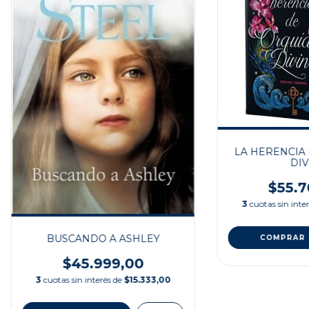
LA HERENCIA
DIV
$55.7
3
cuotas sin inte
BUSCANDO A ASHLEY
$45.999,00
3
cuotas sin interés de
$15.333,00