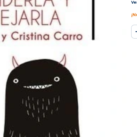
Ve
¡N