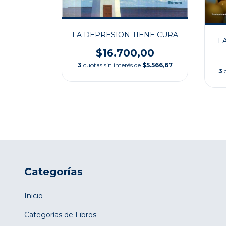
BERADA
LA DEPRESION TIENE CURA
L
,00
$16.700,00
$19.966,67
3
cuotas sin interés de
$5.566,67
3
Categorías
Inicio
Categorías de Libros