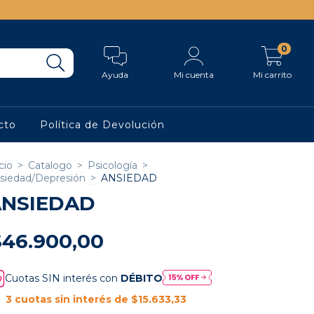
0
Ayuda
Mi cuenta
Mi carrito
cto
Política de Devolución
cio
>
Catalogo
>
Psicología
>
siedad/Depresión
>
ANSIEDAD
ANSIEDAD
$46.900,00
Cuotas SIN interés con
DÉBITO
3
cuotas sin interés de
$15.633,33