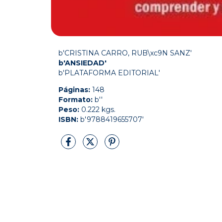
b'CRISTINA CARRO, RUB\xc9N SANZ'
b'ANSIEDAD'
b'PLATAFORMA EDITORIAL'
Páginas:
148
Formato:
b''
Peso:
0.222 kgs.
ISBN:
b'9788419655707'