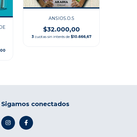
$
3
cuotas s
ANSIOS.O.S
DE
$32.000,00
3
cuotas sin interés de
$10.666,67
,00
Sigamos conectados