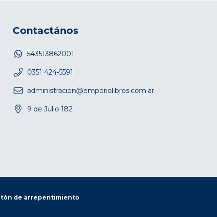
Contactános
543513862001
0351 424-5591
administracion@emporiolibros.com.ar
9 de Julio 182
tón de arrepentimiento