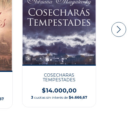
COSECHARAS
PERFU
TEMPESTADES
$2
$14.000,00
3
cuotas s
3
cuotas sin interés de
$4.666,67
67