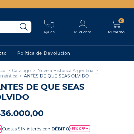
0
Ayuda
Mi cuenta
Mi carrito
cto
Política de Devolución
cio
>
Catalogo
>
Novela Histórica Argentina
>
mántica
>
ANTES DE QUE SEAS OLVIDO
NTES DE QUE SEAS
OLVIDO
$36.000,00
Cuotas SIN interés con
DÉBITO