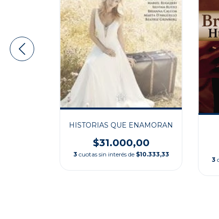
HISTORIAS QUE ENAMORAN
EGRO
$31.000,00
,00
3
cuotas sin interés de
$10.333,33
$8.666,67
3