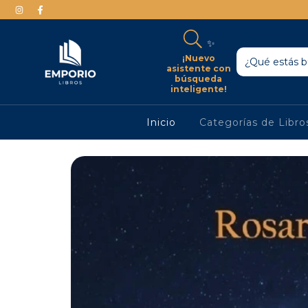
✨
¡Nuevo
asistente con
búsqueda
inteligente!
Inicio
Categorías de Libr