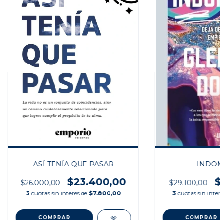
ASÍ TENÍA QUE PASAR
INDO
$23.400,00
$
$26.000,00
$29.100,00
3
cuotas sin interés de
$7.800,00
3
cuotas sin inte