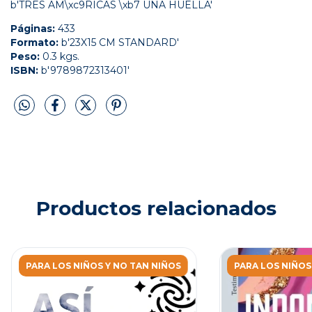
b'TRES AM\xc9RICAS \xb7 UNA HUELLA'
Páginas:
433
Formato:
b'23X15 CM STANDARD'
Peso:
0.3 kgs.
ISBN:
b'9789872313401'
Productos relacionados
PARA LOS NIÑOS Y NO TAN NIÑOS
PARA LOS NIÑOS