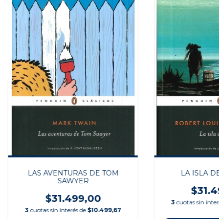
LAS AVENTURAS DE TOM
LA ISLA D
SAWYER
$31.4
$31.499,00
3
cuotas sin inte
3
cuotas sin interés de
$10.499,67