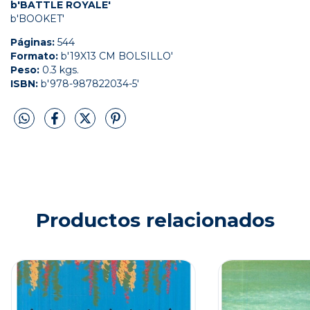
b'BATTLE ROYALE'
b'BOOKET'
Páginas:
544
Formato:
b'19X13 CM BOLSILLO'
Peso:
0.3 kgs.
ISBN:
b'978-987822034-5'
Productos relacionados