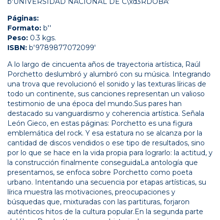
b'UNIVERSIDAD NACIONAL DE C\xd3RDOBA'
Páginas:
Formato:
b''
Peso:
0.3 kgs.
ISBN:
b'9789877072099'
A lo largo de cincuenta años de trayectoria artística, Raúl
Porchetto deslumbró y alumbró con su música. Integrando
una trova que revolucionó el sonido y las texturas líricas de
todo un continente, sus canciones representan un valioso
testimonio de una época del mundo.Sus pares han
destacado su vanguardismo y coherencia artística. Señala
León Gieco, en estas páginas: Porchetto es una figura
emblemática del rock. Y esa estatura no se alcanza por la
cantidad de discos vendidos o ese tipo de resultados, sino
por lo que se hace en la vida propia para lograrlo: la actitud, y
la construcción finalmente conseguidaLa antología que
presentamos, se enfoca sobre Porchetto como poeta
urbano. Intentando una secuencia por etapas artísticas, su
lírica muestra las motivaciones, preocupaciones y
búsquedas que, mixturadas con las partituras, forjaron
auténticos hitos de la cultura popular.En la segunda parte