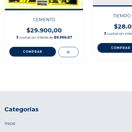
TIEMPO 
CEMENTO
$28.0
$29.900,00
3
cuotas sin inte
3
cuotas sin interés de
$9.966,67
Categorías
Inicio