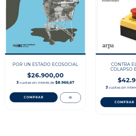
POR UN ESTADO ECOSOCIAL
CONTRA EL
COLAPSO 
$26.900,00
$42.9
3
cuotas sin interés de
$8.966,67
3
cuotas sin inte