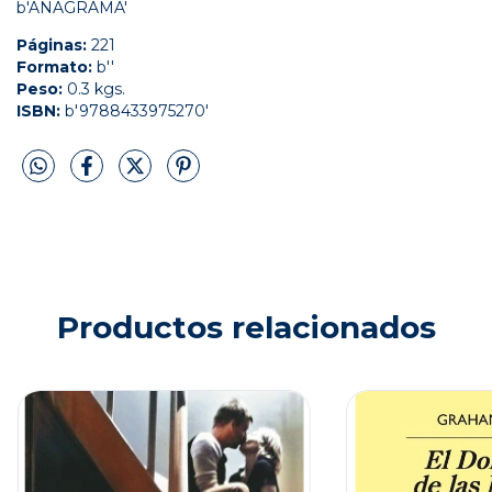
b'ANAGRAMA'
Páginas:
221
Formato:
b''
Peso:
0.3 kgs.
ISBN:
b'9788433975270'
Productos relacionados