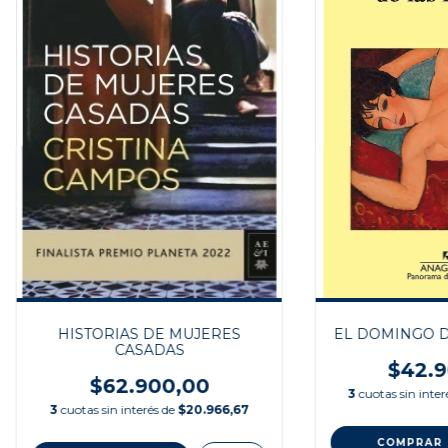
HISTORIAS DE MUJERES
EL DOMINGO D
CASADAS
$42.9
$62.900,00
3
cuotas sin inte
3
cuotas sin interés de
$20.966,67