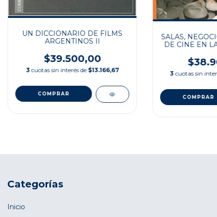
UN DICCIONARIO DE FILMS
SALAS, NEGOCI
ARGENTINOS II
DE CINE EN L
(1896
$39.500,00
$38.9
3
cuotas sin interés de
$13.166,67
3
cuotas sin inte
Categorías
Inicio