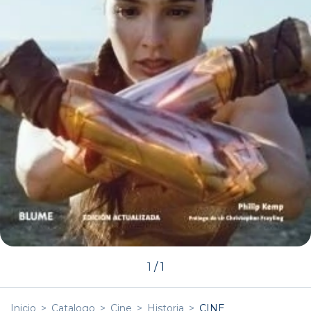
1
/
1
Inicio
>
Catalogo
>
Cine
>
Historia
>
CINE