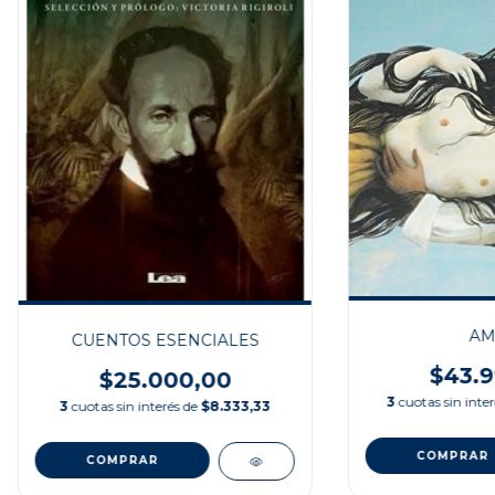
AM
CUENTOS ESENCIALES
$43.9
$25.000,00
3
cuotas sin inte
3
cuotas sin interés de
$8.333,33