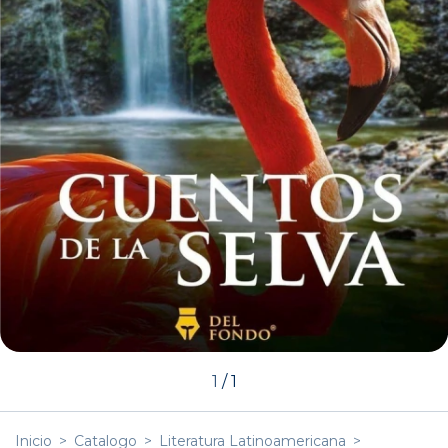
1
/
1
Inicio
>
Catalogo
>
Literatura Latinoamericana
>