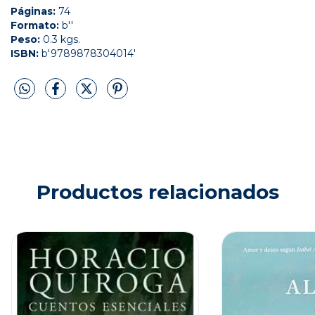
Páginas:
74
Formato:
b''
Peso:
0.3 kgs.
ISBN:
b'9789878304014'
Productos relacionados