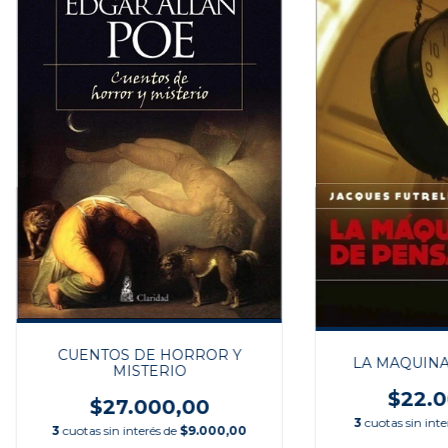
CUENTOS DE HORROR Y
LA MAQUINA
MISTERIO
$22.0
$27.000,00
3
cuotas sin int
3
cuotas sin interés de
$9.000,00