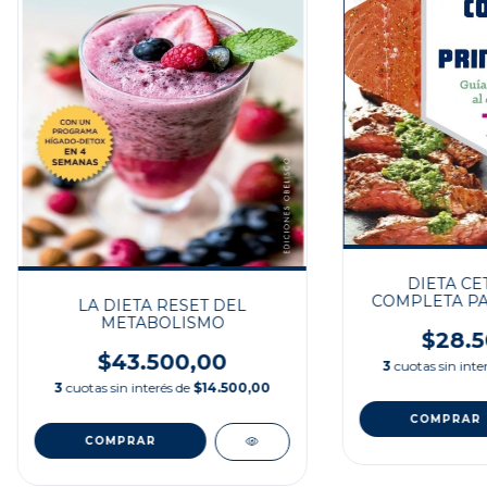
DIETA CE
COMPLETA PA
LA DIETA RESET DEL
METABOLISMO
$28.5
$43.500,00
3
cuotas sin inte
3
cuotas sin interés de
$14.500,00