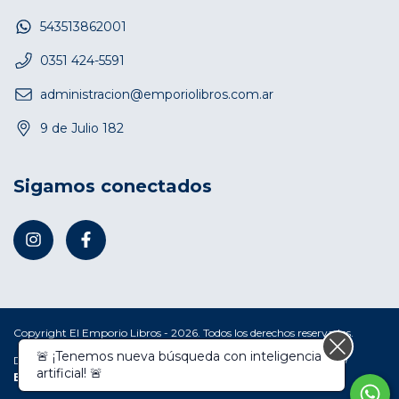
543513862001
0351 424-5591
administracion@emporiolibros.com.ar
9 de Julio 182
Sigamos conectados
Copyright El Emporio Libros - 2026. Todos los derechos reservados.
🚨 ¡Tenemos nueva búsqueda con inteligencia
Defensa de las y los consumidores. Para reclamos
ingresá acá.
/
artificial! 🚨
Botón de arrepentimiento