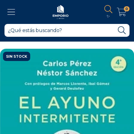
0
✨
SIN STOCK