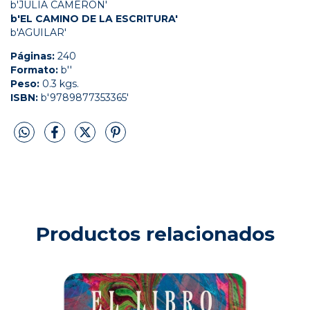
b'JULIA CAMERON'
b'EL CAMINO DE LA ESCRITURA'
b'AGUILAR'
Páginas:
240
Formato:
b''
Peso:
0.3 kgs.
ISBN:
b'9789877353365'
Productos relacionados