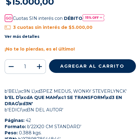
$15.000,00
Cuotas SIN interés con
DÉBITO
3
cuotas sin interés de
$5.000,00
Ver más detalles
¡No te lo pierdas, es el último!
b'BEL\xc9N L\xd3PEZ MEDUS, WONKY STEVERLYNCK'
b'EL D\xcdA QUE MAM\xc1 SE TRANSFORM\xd3 EN
DRAG\xd3N'
b'EDICI\xd3N DEL AUTOR'
Páginas:
42
Formato:
b'22X20 CM STANDARD'
Peso:
0.388 kgs.
ISBN:
b'9789878644844'