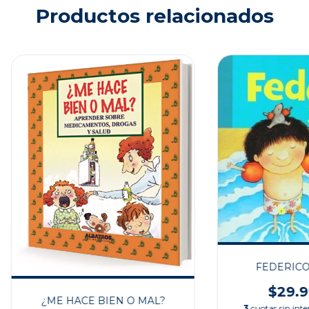
Productos relacionados
FEDERICO
$29.9
¿ME HACE BIEN O MAL?
3
cuotas sin inte