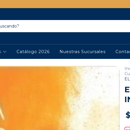
os
Catálogo 2026
Nuestras Sucursales
Conta
Ini
Cu
EL
E
I