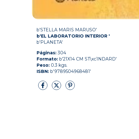
b'STELLA MARIS MARUSO'
b'EL LABORATORIO INTERIOR '
b'PLANETA'
Páginas:
304
Formato:
b'21X14 CM ST\xc1NDARD'
Peso:
0.3 kgs.
ISBN:
b'9789504968481'