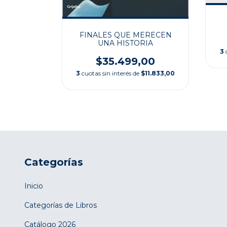
 PARA EL
FINALES QUE MERECEN
UNA HISTORIA
3
00
$35.499,00
$11.233,33
3
cuotas sin interés de
$11.833,00
Categorías
Inicio
Categorías de Libros
Catálogo 2026