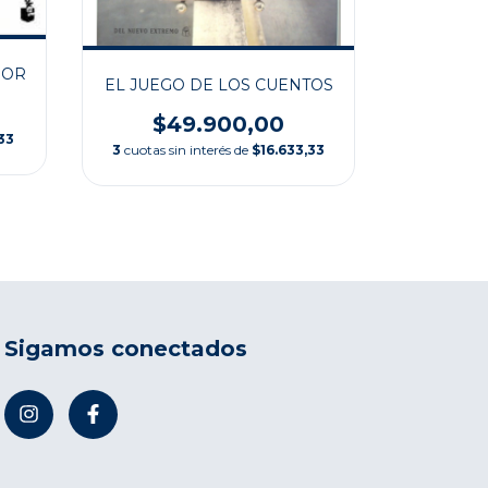
UN PAR
IOR
EL JUEGO DE LOS CUENTOS
$
$49.900,00
3
cuotas s
33
3
cuotas sin interés de
$16.633,33
Sigamos conectados