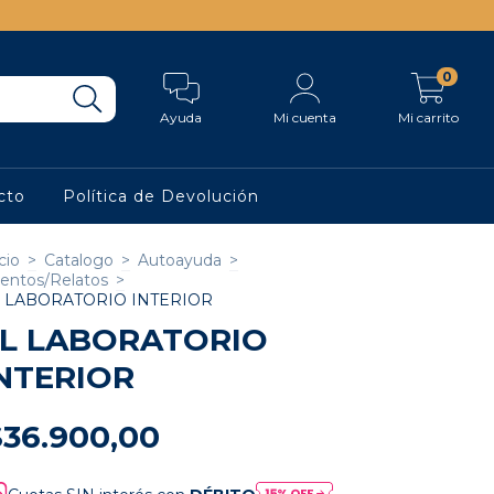
0
Ayuda
Mi cuenta
Mi carrito
cto
Política de Devolución
cio
>
Catalogo
>
Autoayuda
>
entos/Relatos
>
 LABORATORIO INTERIOR
L LABORATORIO
NTERIOR
$36.900,00