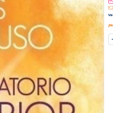
Ve
¡N