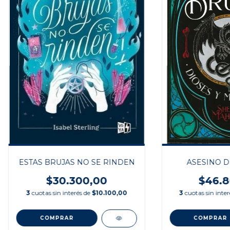
ESTAS BRUJAS NO SE RINDEN
ASESINO D
$30.300,00
$46.8
3
cuotas sin interés de
$10.100,00
3
cuotas sin inte