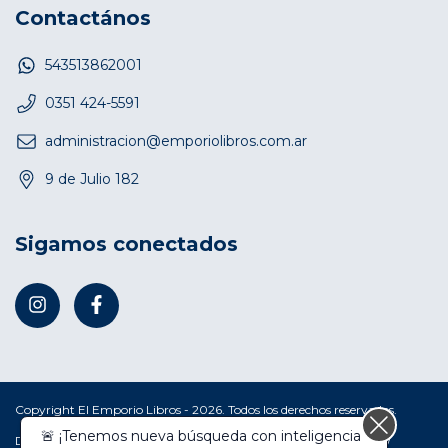
Contactános
543513862001
0351 424-5591
administracion@emporiolibros.com.ar
9 de Julio 182
Sigamos conectados
Copyright El Emporio Libros - 2026. Todos los derechos reservados.
🚨 ¡Tenemos nueva búsqueda con inteligencia
Defensa de las y los consumidores. Para reclamos
ingresá acá.
/