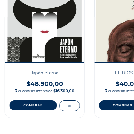
Japón eterno
EL DIOS
$48.900,00
$40.0
3
cuotas sin interés de
$16.300,00
3
cuotas sin inte