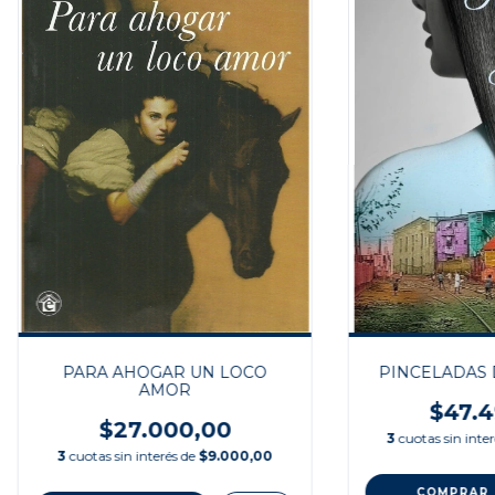
PARA AHOGAR UN LOCO
PINCELADAS 
AMOR
$47.4
$27.000,00
3
cuotas sin inte
3
cuotas sin interés de
$9.000,00