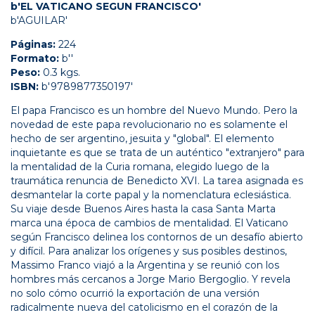
b'EL VATICANO SEGUN FRANCISCO'
b'AGUILAR'
Páginas:
224
Formato:
b''
Peso:
0.3 kgs.
ISBN:
b'9789877350197'
El papa Francisco es un hombre del Nuevo Mundo. Pero la
novedad de este papa revolucionario no es solamente el
hecho de ser argentino, jesuita y "global". El elemento
inquietante es que se trata de un auténtico "extranjero" para
la mentalidad de la Curia romana, elegido luego de la
traumática renuncia de Benedicto XVI. La tarea asignada es
desmantelar la corte papal y la nomenclatura eclesiástica.
Su viaje desde Buenos Aires hasta la casa Santa Marta
marca una época de cambios de mentalidad. El Vaticano
según Francisco delinea los contornos de un desafío abierto
y difícil. Para analizar los orígenes y sus posibles destinos,
Massimo Franco viajó a la Argentina y se reunió con los
hombres más cercanos a Jorge Mario Bergoglio. Y revela
no solo cómo ocurrió la exportación de una versión
radicalmente nueva del catolicismo en el corazón de la