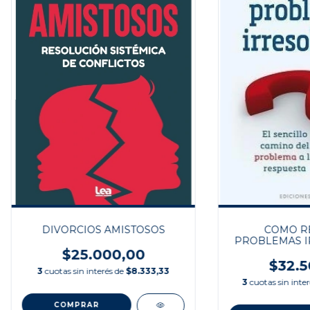
DIVORCIOS AMISTOSOS
COMO R
PROBLEMAS I
$25.000,00
$32.5
3
cuotas sin interés de
$8.333,33
3
cuotas sin inte