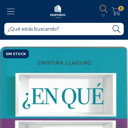
0
✨
SIN STOCK