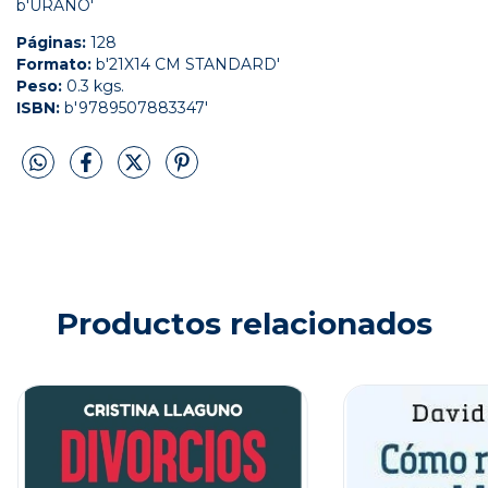
b'URANO'
Páginas:
128
Formato:
b'21X14 CM STANDARD'
Peso:
0.3 kgs.
ISBN:
b'9789507883347'
Productos relacionados