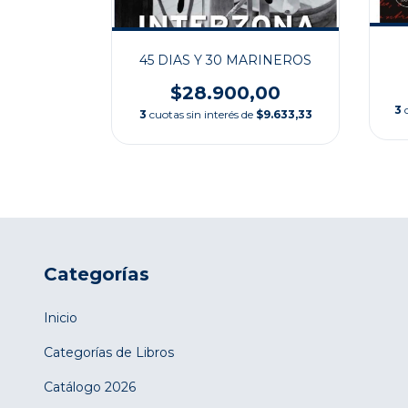
TEMÁTICA
45 DIAS Y 30 MARINEROS
,00
$28.900,00
3
$13.633,33
3
cuotas sin interés de
$9.633,33
Categorías
Inicio
Categorías de Libros
Catálogo 2026