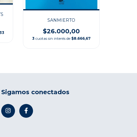
TS
SANMIERTO
$26.000,00
$3
,33
3
cuotas sin interés de
$8.666,67
3
cuotas si
Sigamos conectados