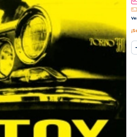
Ve
¡S