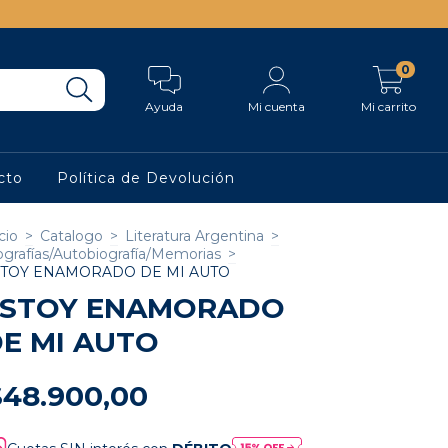
0
Ayuda
Mi cuenta
Mi carrito
cto
Política de Devolución
cio
>
Catalogo
>
Literatura Argentina
>
ografías/Autobiografía/Memorias
>
STOY ENAMORADO DE MI AUTO
ESTOY ENAMORADO
E MI AUTO
$48.900,00