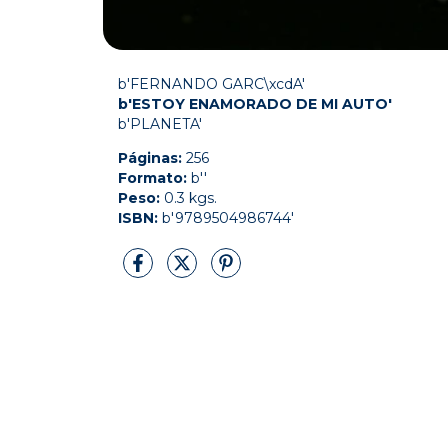
b'FERNANDO GARC\xcdA'
b'ESTOY ENAMORADO DE MI AUTO'
b'PLANETA'
Páginas:
256
Formato:
b''
Peso:
0.3 kgs.
ISBN:
b'9789504986744'