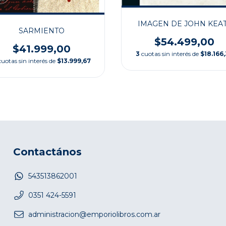
IMAGEN DE JOHN KEA
SARMIENTO
$54.499,00
$41.999,00
3
cuotas sin interés de
$18.166
cuotas sin interés de
$13.999,67
Contactános
543513862001
0351 424-5591
administracion@emporiolibros.com.ar