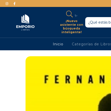
✨
¡Nuevo
asistente con
búsqueda
inteligente!
Inicio
Categorías de Libr