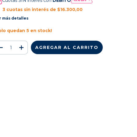
Cuotas SIN interés con
DÉBITO
3
cuotas sin interés de
$16.300,00
r más detalles
olo quedan
5
en stock!