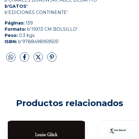
b'CHARLES BUKOWSKI, ABEL DEBRITTO'
b'GATOS'
b'EDICIONES CONTINENTE'
Páginas:
139
Formato:
b'19X13 CM BOLSILLO'
Peso:
0.3 kgs.
ISBN:
b'9788498959505'
Productos relacionados