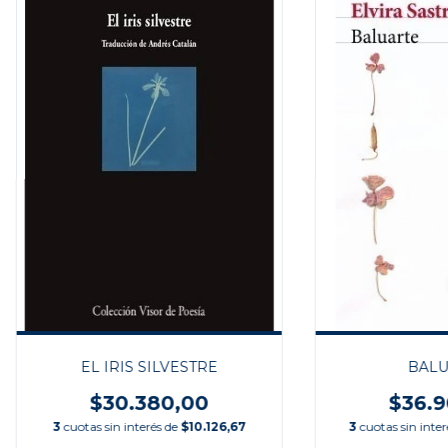
EL IRIS SILVESTRE
BALU
$30.380,00
$36.9
3
cuotas sin interés de
$10.126,67
3
cuotas sin inte