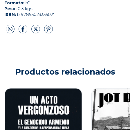
Formato:
b''
Peso:
0.3 kgs.
ISBN:
b'9789502333502'
Productos relacionados