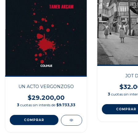
JOT 
$32.0
UN ACTO VERGONZOSO
3
cuotas sin inte
$29.200,00
3
cuotas sin interés de
$9.733,33