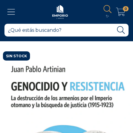
0
✨
SIN STOCK