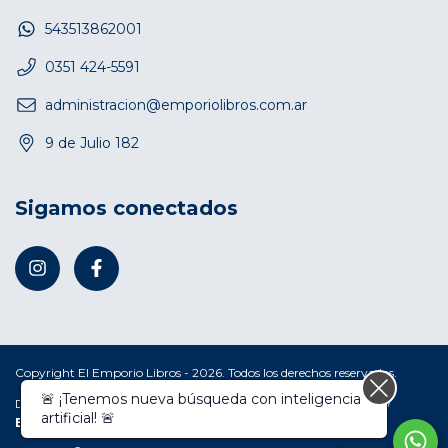
543513862001
0351 424-5591
administracion@emporiolibros.com.ar
9 de Julio 182
Sigamos conectados
Copyright El Emporio Libros - 2026. Todos los derechos reservados.
🚨 ¡Tenemos nueva búsqueda con inteligencia
Defensa de las y los consumidores. Para reclamos
ingresá acá.
/
artificial! 🚨
Botón de arrepentimiento