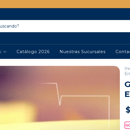
os
Catálogo 2026
Nuestras Sucursales
Conta
Ini
En
E
$