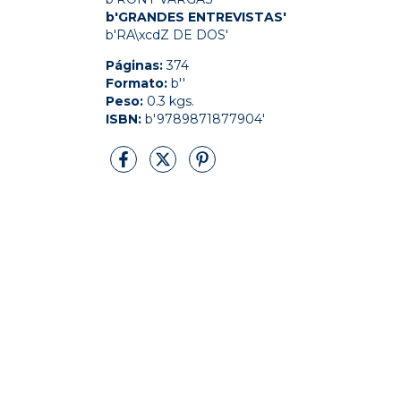
b'GRANDES ENTREVISTAS'
b'RA\xcdZ DE DOS'
Páginas:
374
Formato:
b''
Peso:
0.3 kgs.
ISBN:
b'9789871877904'