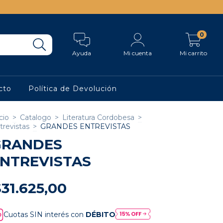
0
Ayuda
Mi cuenta
Mi carrito
cto
Política de Devolución
cio
>
Catalogo
>
Literatura Cordobesa
>
trevistas
>
GRANDES ENTREVISTAS
GRANDES
NTREVISTAS
31.625,00
Cuotas SIN interés con
DÉBITO