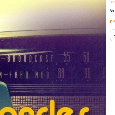
Ve
¡S