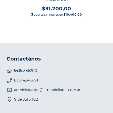
$31.200,00
3
cuotas sin interés de
$10.400,00
Contactános
543513862001
0351 424-5591
administracion@emporiolibros.com.ar
9 de Julio 182