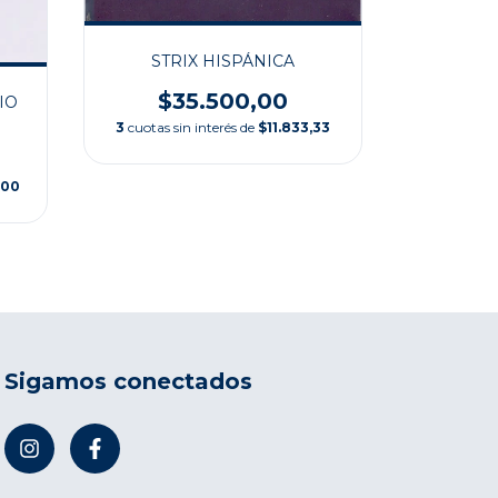
STRIX HISPÁNICA
L
IN
$35.500,00
IO
3
cuotas sin interés de
$11.833,33
$4
3
cuotas si
,00
Sigamos conectados