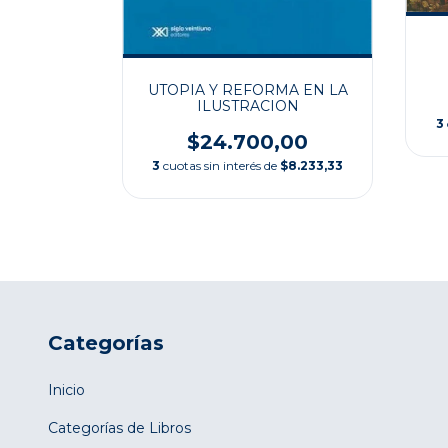
S DEL
,00
UTOPIA Y REFORMA EN LA
$13.333,33
ILUSTRACION
3
$24.700,00
3
cuotas sin interés de
$8.233,33
Categorías
Inicio
Categorías de Libros