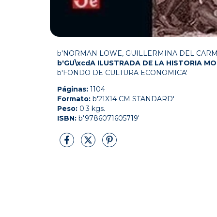
b'NORMAN LOWE, GUILLERMINA DEL CARM
b'GU\xcdA ILUSTRADA DE LA HISTORIA M
b'FONDO DE CULTURA ECONOMICA'
Páginas:
1104
Formato:
b'21X14 CM STANDARD'
Peso:
0.3 kgs.
ISBN:
b'9786071605719'