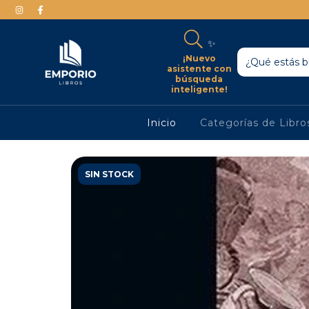
✨
¡Nuevo
asistente con
búsqueda
inteligente!
Inicio
Categorías de Libr
SIN STOCK