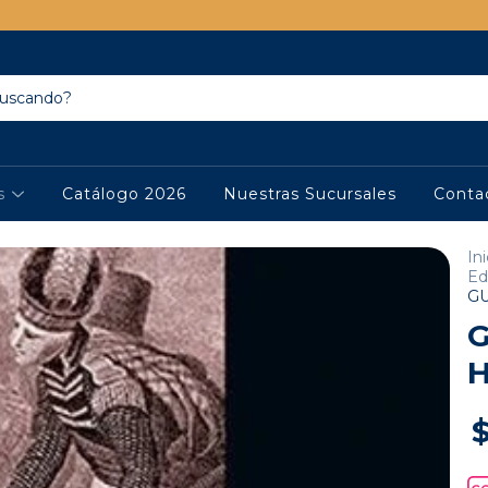
os
Catálogo 2026
Nuestras Sucursales
Conta
Ini
Ed
GU
G
H