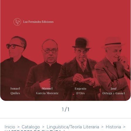
1
/
1
Inicio
>
Catalogo
>
Linguística/Teoría Literaria
>
Historia
>