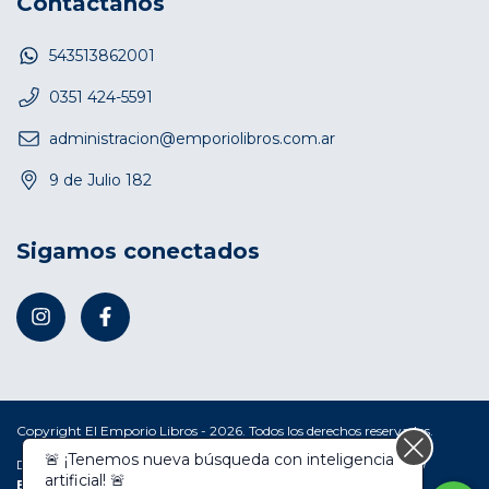
Contactános
543513862001
0351 424-5591
administracion@emporiolibros.com.ar
9 de Julio 182
Sigamos conectados
Copyright El Emporio Libros - 2026. Todos los derechos reservados.
🚨 ¡Tenemos nueva búsqueda con inteligencia
Defensa de las y los consumidores. Para reclamos
ingresá acá.
/
artificial! 🚨
Botón de arrepentimiento