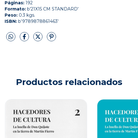
Páginas:
192
Formato:
b'21X15 CM STANDARD'
Peso:
0.3 kgs.
ISBN:
b'9789878861463'
Productos relacionados