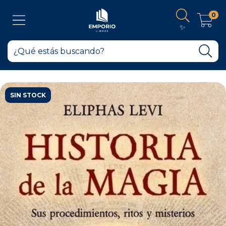
0
✨
SIN STOCK