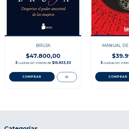
BRUJA
MANUAL DE 
$47.800,00
$39.9
3
cuotas sin interés de
$15.933,33
3
cuotas sin inte
Categorías