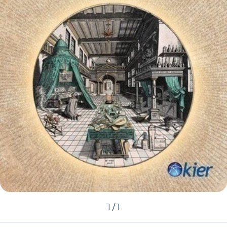
1
/
1